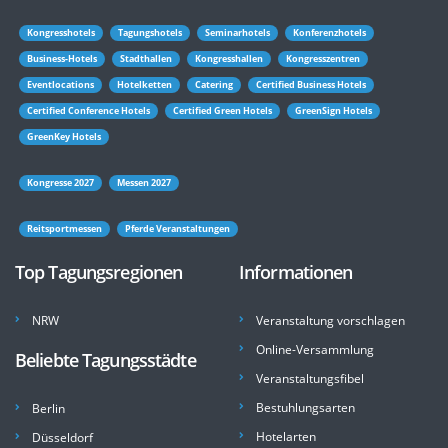
Kongresshotels
Tagungshotels
Seminarhotels
Konferenzhotels
Business-Hotels
Stadthallen
Kongresshallen
Kongresszentren
Eventlocations
Hotelketten
Catering
Certified Business Hotels
Certified Conference Hotels
Certified Green Hotels
GreenSign Hotels
GreenKey Hotels
Kongresse 2027
Messen 2027
Reitsportmessen
Pferde Veranstaltungen
Top Tagungsregionen
Informationen
NRW
Veranstaltung vorschlagen
Online-Versammlung
Beliebte Tagungsstädte
Veranstaltungsfibel
Bestuhlungsarten
Berlin
Hotelarten
Düsseldorf