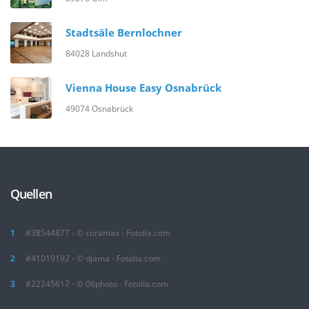
Stadtsäle Bernlochner
84028 Landshut
Vienna House Easy Osnabrück
49074 Osnabrück
Quellen
#38544877 - © coramax - Fotolia.com
#41019192 - © djama - Fotolia.com
#22245617 - © 06photo - Fotolia.com