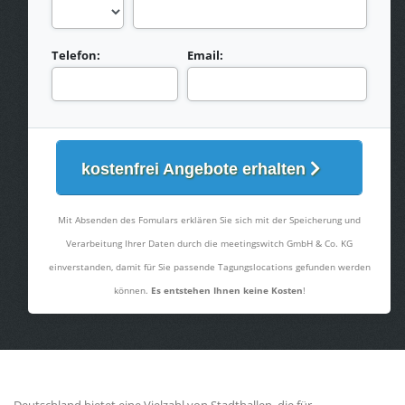
Telefon:
Email:
kostenfrei Angebote erhalten
Mit Absenden des Fomulars erklären Sie sich mit der Speicherung und
Verarbeitung Ihrer Daten durch die meetingswitch GmbH & Co. KG
einverstanden, damit für Sie passende Tagungslocations gefunden werden
können.
Es entstehen Ihnen keine Kosten
!