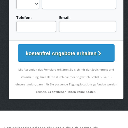
Telefon:
Email:
kostenfrei Angebote erhalten
Mit Absenden des Fomulars erklären Sie sich mit der Speicherung und
Verarbeitung Ihrer Daten durch die meetingswitch GmbH & Co. KG
einverstanden, damit für Sie passende Tagungslocations gefunden werden
können.
Es entstehen Ihnen keine Kosten
!