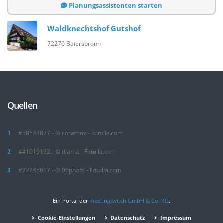
Planungsassistenten starten
Waldknechtshof Gutshof
72270 Baiersbronn
Quellen
#38544877 - © coramax - Fotolia.com
#41019192 - © djama - Fotolia.com
#22245617 - © 06photo - Fotolia.com
Ein Portal der
meetingswitch GmbH & Co. KG
.
Cookie-Einstellungen
Datenschutz
Impressum