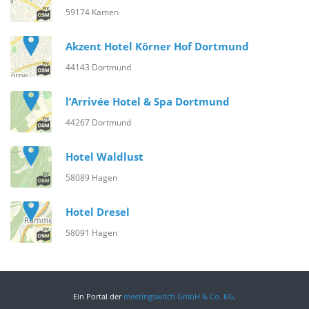
59174 Kamen
Akzent Hotel Körner Hof Dortmund
44143 Dortmund
l’Arrivée Hotel & Spa Dortmund
44267 Dortmund
Hotel Waldlust
58089 Hagen
Hotel Dresel
58091 Hagen
Ein Portal der
meetingswitch GmbH & Co. KG
.