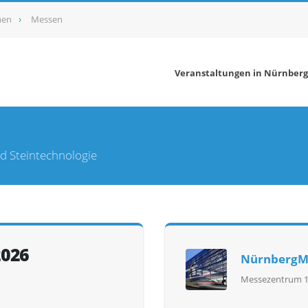
nen
Messen
Veranstaltungen in Nürnber
d Steintechnologie
2026
NürnbergM
Messezentrum 1