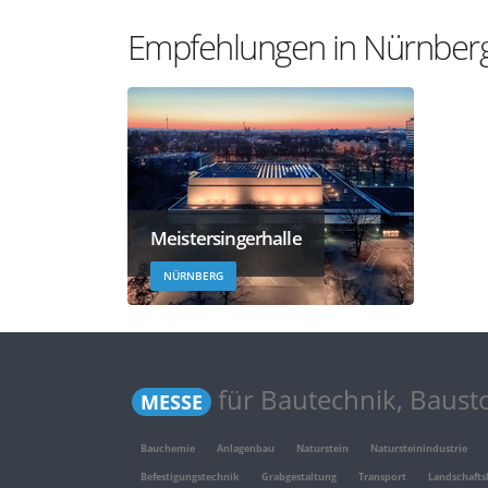
Empfehlungen in Nürnber
Meistersingerhalle
NÜRNBERG
für Bautechnik, Baust
MESSE
Bauchemie
Anlagenbau
Naturstein
Natursteinindustrie
Befestigungstechnik
Grabgestaltung
Transport
Landschafts