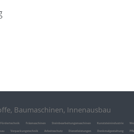
g
offe, Baumaschinen, Innenausbau
Fördertechnik
Fräsmaschinen
Steinbearbeitungsmaschinen
Kunststeinindustrie
We
bau
Verpackungstechnik
Arbeitsschutz
Dienstleistungen
Denkmalgestaltung
Pfl