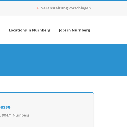
Veranstaltung vorschlagen
g
Locations in Nürnberg
Jobs in Nürnberg
esse
, 90471 Nürnberg