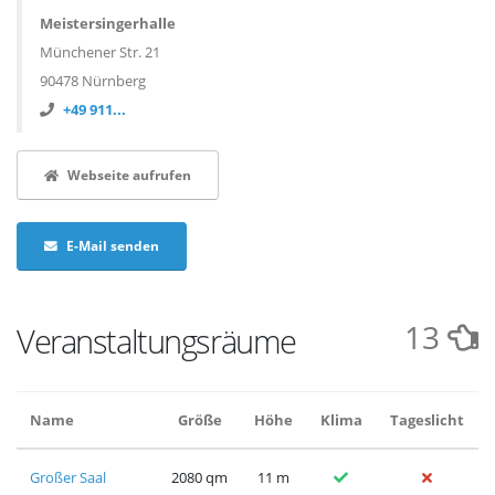
Meistersingerhalle
Münchener Str. 21
90478 Nürnberg
+49 911...
Webseite aufrufen
E-Mail senden
13
Veranstaltungsräume
Name
Größe
Höhe
Klima
Tageslicht
Großer Saal
2080 qm
11 m