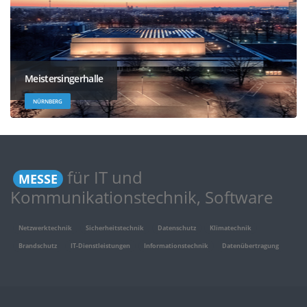
Meistersingerhalle
NÜRNBERG
für IT und
MESSE
Kommunikationstechnik, Software
Netzwerktechnik
Sicherheitstechnik
Datenschutz
Klimatechnik
Brandschutz
IT-Dienstleistungen
Informationstechnik
Datenübertragung