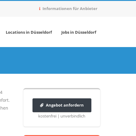
Informationen für Anbieter
Locations in Düsseldorf
Jobs in Düsseldorf
64
fort.
Angebot anfordern
chen
kostenfrei | unverbindlich