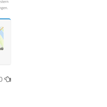
stern
ngen.
0