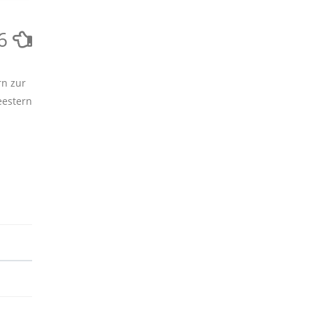
6
rn zur
eestern