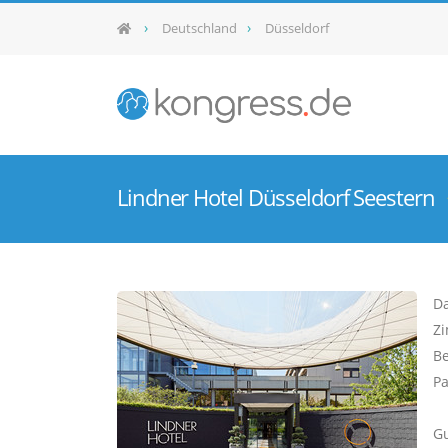
Deutschland
Düsseldorf
Lindner Hotel Düsseldorf Seestern
Da
Zi
Be
Pa
Gu