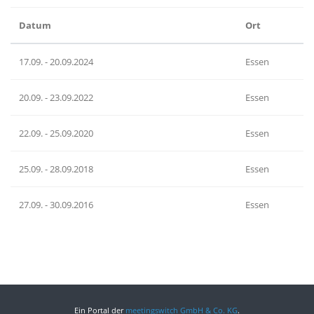
Datum
Ort
17.09. - 20.09.2024
Essen
20.09. - 23.09.2022
Essen
22.09. - 25.09.2020
Essen
25.09. - 28.09.2018
Essen
27.09. - 30.09.2016
Essen
Ein Portal der
meetingswitch GmbH & Co. KG
.