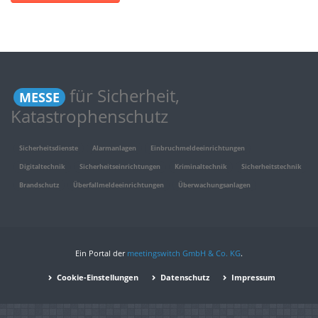
für Sicherheit,
MESSE
Katastrophenschutz
Sicherheitsdienste
Alarmanlagen
Einbruchmeldeeinrichtungen
Digitaltechnik
Sicherheitseinrichtungen
Kriminaltechnik
Sicherheitstechnik
Brandschutz
Überfallmeldeeinrichtungen
Überwachungsanlagen
Ein Portal der
meetingswitch GmbH & Co. KG
.
Cookie-Einstellungen
Datenschutz
Impressum