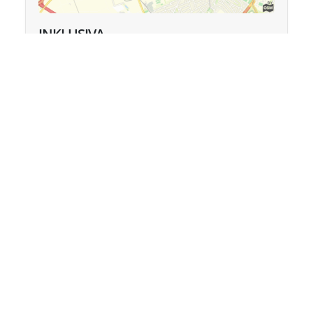
INKLUSIVA
September 2028
Campus der Universität Mainz, Mainz
MESSE
Ein Portal der
meetingswitch GmbH & Co. KG
.