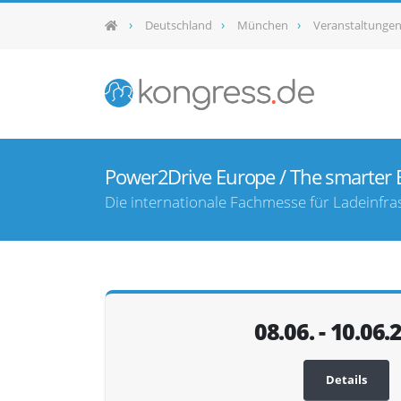
Deutschland
München
Veranstaltunge
Power2Drive Europe / The smarter 
Die internationale Fachmesse für Ladeinfra
08.06. - 10.06.
Details