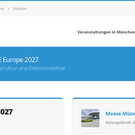
nen
Messen
Veranstaltungen in Münche
E Europe 2027
struktur und Elektromobilität
2027
Messe Mün
Messegelände, 