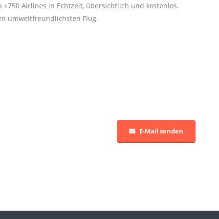
 +750 Airlines in Echtzeit, übersichtlich und kostenlos.
den umweltfreundlichsten Flug.
E-Mail senden