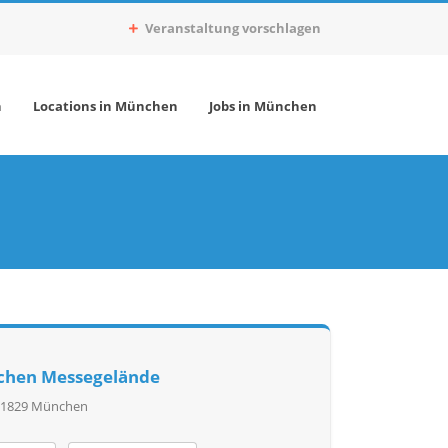
Veranstaltung vorschlagen
n
Locations in München
Jobs in München
chen Messegelände
81829 München