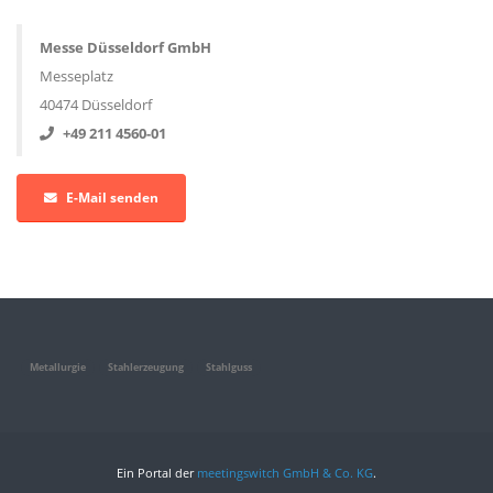
Messe Düsseldorf GmbH
Messeplatz
40474 Düsseldorf
+49 211 4560-01
E-Mail senden
Metallurgie
Stahlerzeugung
Stahlguss
Ein Portal der
meetingswitch GmbH & Co. KG
.