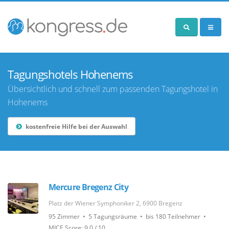
Tagungshotels Hohenems
Übersichtlich und schnell zum passenden Tagungshotel in
Hohenems
kostenfreie Hilfe bei der Auswahl
Mercure Bregenz City
Platz der Wiener Symphoniker 2, 6900 Bregenz
95 Zimmer • 5 Tagungsräume • bis 180 Teilnehmer •
MICE Score: 9.0 / 10