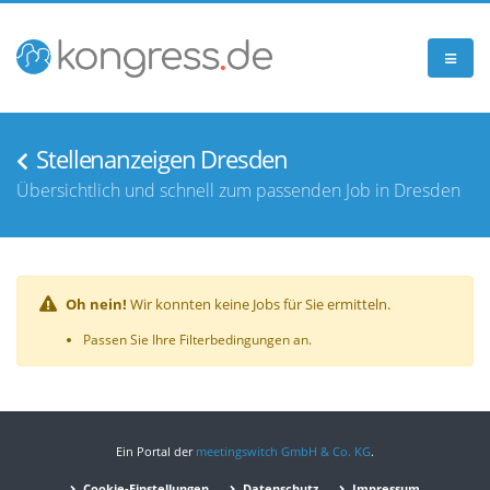
Stellenanzeigen Dresden
Übersichtlich und schnell zum passenden Job in Dresden
Oh nein!
Wir konnten keine Jobs für Sie ermitteln.
Passen Sie Ihre Filterbedingungen an.
Ein Portal der
meetingswitch GmbH & Co. KG
.
Cookie-Einstellungen
Datenschutz
Impressum