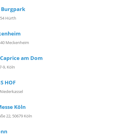
 Burgpark
354 Hürth
ckenheim
3340 Meckenheim
l Caprice am Dom
-9, Köln
S HOF
 Niederkassel
Messe Köln
ße 22, 50679 Köln
onn