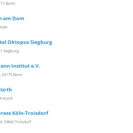
3111 Bonn
üh am Dom
 Köln
otel Oktopus Siegburg
21 Siegburg
nn Institut e.V.
, 53175 Bonn
Hürth
54 Hürth
ress Köln-Troisdorf
4, 53842 Troisdorf