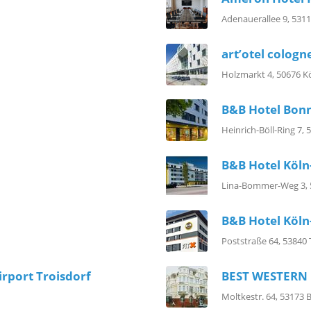
Adenauerallee 9, 531
art’otel cologn
Holzmarkt 4, 50676 K
B&B Hotel Bon
Heinrich-Böll-Ring 7,
B&B Hotel Köln
Lina-Bommer-Weg 3, 
B&B Hotel Köln
Poststraße 64, 53840 
irport Troisdorf
BEST WESTERN 
Moltkestr. 64, 53173