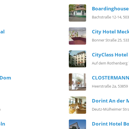
Boardinghouse
Bachstraße 12-14, 50
al
City Hotel Me
Bonner Straße 25, 5
CityClass Hote
Auf dem Rothenberg 7
m Dom
CLOSTERMANN
Heerstraße 2a, 53859
Dorint An der 
m
Deutz-Mülheimer Stra
ln
Dorint Hotel B