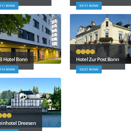
111 BONN
53111 BONN
B Hotel Bonn
Hotel Zur Post Bonn
119 BONN
53227 BONN
inhotel Dreesen