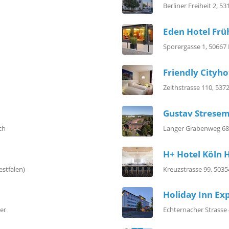
Berliner Freiheit 2, 5
Eden Hotel Fr
Sporergasse 1, 50667
Friendly Cityh
Zeithstrasse 110, 537
Gustav Stresema
ch
Langer Grabenweg 68
H+ Hotel Köln 
stfalen)
Kreuzstrasse 99, 503
Holiday Inn Exp
er
Echternacher Strasse 