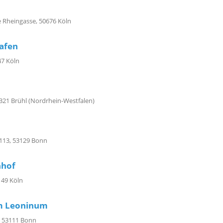
e Rheingasse, 50676 Köln
afen
47 Köln
321 Brühl (Nordrhein-Westfalen)
113, 53129 Bonn
nhof
149 Köln
um Leoninum
, 53111 Bonn