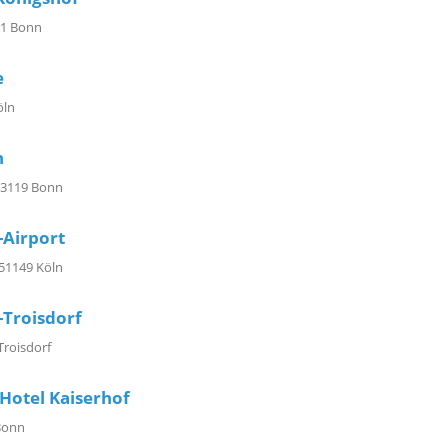
11 Bonn
e
öln
n
 53119 Bonn
-Airport
51149 Köln
-Troisdorf
Troisdorf
Hotel Kaiserhof
 Bonn