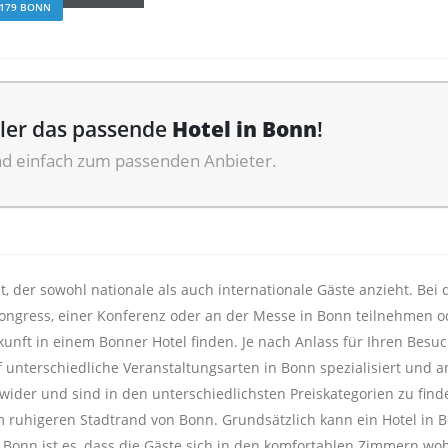
179 BONN
ller das passende
Hotel in Bonn
!
nd einfach zum passenden Anbieter.
t, der sowohl nationale als auch internationale Gäste anzieht. Bei
Kongress, einer Konferenz oder an der Messe in Bonn teilnehmen 
nft in einem Bonner Hotel finden. Je nach Anlass für Ihren Besuch
uf unterschiedliche Veranstaltungsarten in Bonn spezialisiert und 
 wider und sind in den unterschiedlichsten Preiskategorien zu fin
 ruhigeren Stadtrand von Bonn. Grundsätzlich kann ein Hotel in B
 in Bonn ist es, dass die Gäste sich in den komfortablen Zimmern 