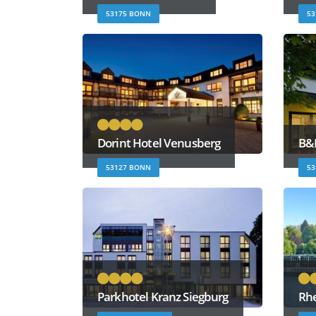
53175 BONN
53
Dorint Hotel Venusberg
B&
53127 BONN
53
Parkhotel Kranz Siegburg
Rhe