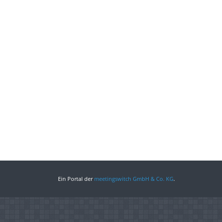
Ein Portal der
meetingswitch GmbH & Co. KG
.