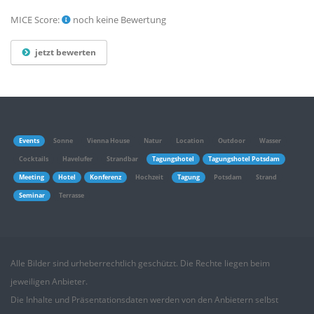
MICE Score:
noch keine Bewertung
jetzt bewerten
Events
Sonne
Vienna House
Natur
Location
Outdoor
Wasser
Cocktails
Havelufer
Strandbar
Tagungshotel
Tagungshotel Potsdam
Meeting
Hotel
Konferenz
Hochzeit
Tagung
Potsdam
Strand
Seminar
Terrasse
Alle Bilder sind urheberrechtlich geschützt. Die Rechte liegen beim
jeweiligen Anbieter.
Die Inhalte und Präsentationsdaten werden von den Anbietern selbst