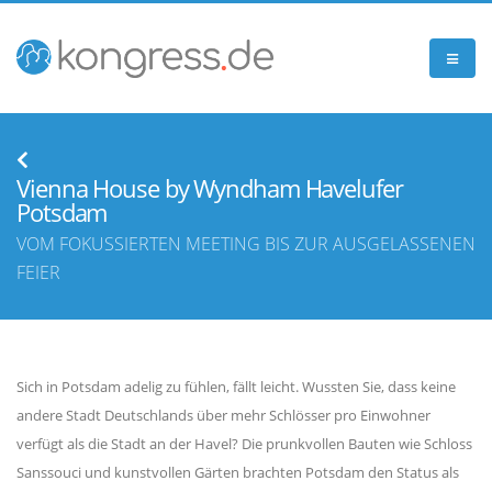
Vienna House by Wyndham Havelufer
Potsdam
VOM FOKUSSIERTEN MEETING BIS ZUR AUSGELASSENEN
FEIER
Sich in Potsdam adelig zu fühlen, fällt leicht. Wussten Sie, dass keine
andere Stadt Deutschlands über mehr Schlösser pro Einwohner
verfügt als die Stadt an der Havel? Die prunkvollen Bauten wie Schloss
Sanssouci und kunstvollen Gärten brachten Potsdam den Status als