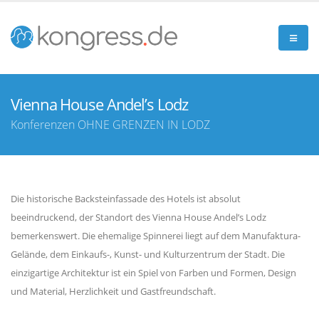
Vienna House Andel’s Lodz
Konferenzen OHNE GRENZEN IN LODZ
Die historische Backsteinfassade des Hotels ist absolut
beeindruckend, der Standort des Vienna House Andel’s Lodz
bemerkenswert. Die ehemalige Spinnerei liegt auf dem Manufaktura-
Gelände, dem Einkaufs-, Kunst- und Kulturzentrum der Stadt. Die
einzigartige Architektur ist ein Spiel von Farben und Formen, Design
und Material, Herzlichkeit und Gastfreundschaft.