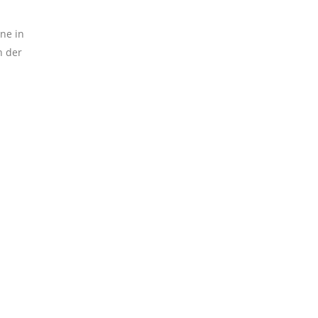
ene in
n der