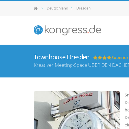
Deutschland
Dresden
Townhouse Dresden
Superior
Kreativer Meeting-Space ÜBER DEN DÄCH
Sm
Dr
be
De
ei