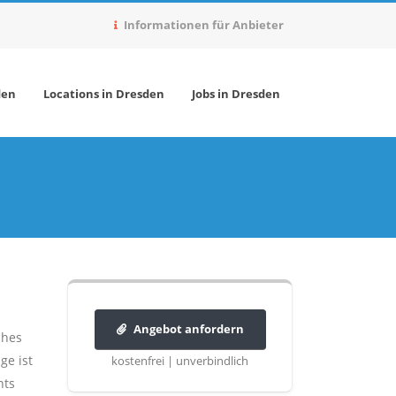
Informationen für Anbieter
den
Locations in Dresden
Jobs in Dresden
Angebot anfordern
ches
ge ist
kostenfrei | unverbindlich
nts