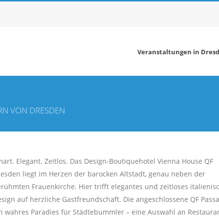
Veranstaltungen in Dres
ERN VON DRESDEN
art. Elegant. Zeitlos. Das Design-Boutiquehotel Vienna House QF
esden liegt im Herzen der barocken Altstadt, genau neben der
rühmten Frauenkirche. Hier trifft elegantes und zeitloses italienis
sign auf herzliche Gastfreundschaft. Die angeschlossene QF Passa
n wahres Paradies für Städtebummler – eine Auswahl an Restaura