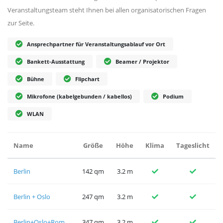
Veranstaltungsteam steht Ihnen bei allen organisatorischen Fragen
zur Seite.
Ansprechpartner für Veranstaltungsablauf vor Ort
Bankett-Ausstattung
Beamer / Projektor
Bühne
Flipchart
Mikrofone (kabelgebunden / kabellos)
Podium
WLAN
Name
Größe
Höhe
Klima
Tageslicht
Berlin
142 qm
3.2 m
Berlin + Oslo
247 qm
3.2 m
Berlin+Oslo+Rom
347 qm
3.2 m