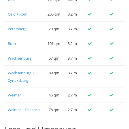
Oslo + Rom
205 qm
3.2 m
Petersberg
29 qm
3.7 m
Rom
101 qm
3.2 m
Wachsenburg
57 qm
3.7 m
Wachsenburg +
89 qm
3.7 m
Cyriaksburg
Weimar
45 qm
2.7 m
Weimar + Eisenach
78 qm
2.7 m