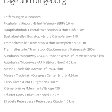
Lage und Umgebung
Entfernungen /Distances:
Flughafen / Airport »Erfurt-Weimar« (ERF) 6,6 km
Hauptbahnhof/ Central train station »Erfurt Hbf« 1 km
Bushaltestelle / Bus stop »Erfurt Krämpfertor« 110 m
Tramhaltestelle / Tram stop »Erfurt Krämpfertor« 110 m
Tramhaltestelle / Tram stop »Stadtmuseum/ Kaisersaal« 290 m
Autobahn /Motorway »A4« (Autobahnkreuz Erfurt-Vieselbach) 5 km
Autobahn /Motorway »A71« (Erfurt Nord) 4,5 km
Messe / Trade fair »Messe Erfurt« 4,9 km
Messe / Trade fair »Congress Center Erfurt« 4,9 km
Fluss/ River »Gera-Flutgraben« 300 m
Krämerbrücke /Merchants’ Bridge 450 m
Erfurter Dom/ Erfurt Cathedral 1,2 km
Zitadelle Petersberg / Petersberg Citadel 1,5 km