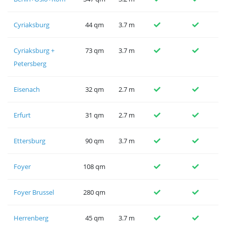
Cyriaksburg
44 qm
3.7 m
Cyriaksburg +
73 qm
3.7 m
Petersberg
Eisenach
32 qm
2.7 m
Erfurt
31 qm
2.7 m
Ettersburg
90 qm
3.7 m
Foyer
108 qm
Foyer Brussel
280 qm
Herrenberg
45 qm
3.7 m