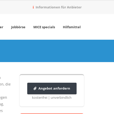
Informationen für Anbieter
er
Jobbörse
MICE specials
Hilfsmittel
n
en, die
Angebot anfordern
egen
kostenfrei | unverbindlich
ug,
es