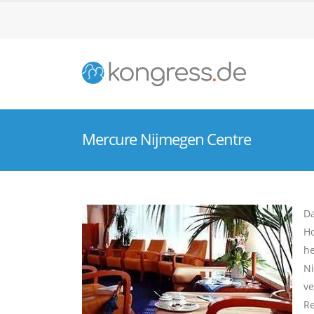
Mercure Nijmegen Centre
Da
Ho
he
Ni
ve
Re