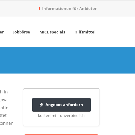
Informationen für Anbieter
er
Jobbörse
MICE specials
Hilfsmittel
h in
goya.
Angebot anfordern
attet
ttet
kostenfrei | unverbindlich
 können
,