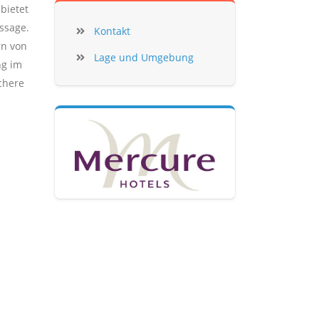
bietet
ssage.
Kontakt
rn von
Lage und Umgebung
ng im
chere