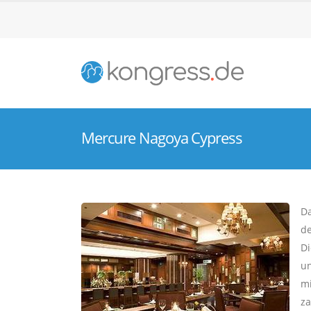
Mercure Nagoya Cypress
Da
de
Di
un
mi
za