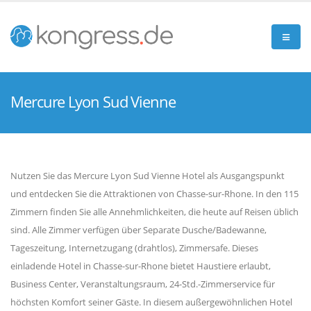
Mercure Lyon Sud Vienne
Nutzen Sie das Mercure Lyon Sud Vienne Hotel als Ausgangspunkt
und entdecken Sie die Attraktionen von Chasse-sur-Rhone. In den 115
Zimmern finden Sie alle Annehmlichkeiten, die heute auf Reisen üblich
sind. Alle Zimmer verfügen über Separate Dusche/Badewanne,
Tageszeitung, Internetzugang (drahtlos), Zimmersafe. Dieses
einladende Hotel in Chasse-sur-Rhone bietet Haustiere erlaubt,
Business Center, Veranstaltungsraum, 24-Std.-Zimmerservice für
höchsten Komfort seiner Gäste. In diesem außergewöhnlichen Hotel