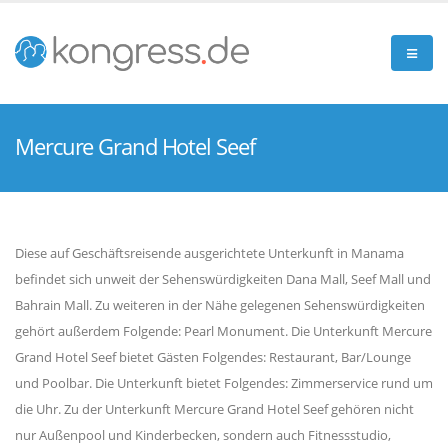
Mercure Grand Hotel Seef
Diese auf Geschäftsreisende ausgerichtete Unterkunft in Manama
befindet sich unweit der Sehenswürdigkeiten Dana Mall, Seef Mall und
Bahrain Mall. Zu weiteren in der Nähe gelegenen Sehenswürdigkeiten
gehört außerdem Folgende: Pearl Monument. Die Unterkunft Mercure
Grand Hotel Seef bietet Gästen Folgendes: Restaurant, Bar/Lounge
und Poolbar. Die Unterkunft bietet Folgendes: Zimmerservice rund um
die Uhr. Zu der Unterkunft Mercure Grand Hotel Seef gehören nicht
nur Außenpool und Kinderbecken, sondern auch Fitnessstudio,