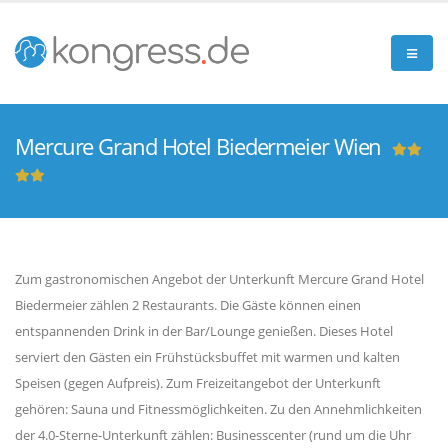
Mercure Grand Hotel Biedermeier Wien
Zum gastronomischen Angebot der Unterkunft Mercure Grand Hotel
Biedermeier zählen 2 Restaurants. Die Gäste können einen
entspannenden Drink in der Bar/Lounge genießen. Dieses Hotel
serviert den Gästen ein Frühstücksbuffet mit warmen und kalten
Speisen (gegen Aufpreis). Zum Freizeitangebot der Unterkunft
gehören: Sauna und Fitnessmöglichkeiten. Zu den Annehmlichkeiten
der 4.0-Sterne-Unterkunft zählen: Businesscenter (rund um die Uhr