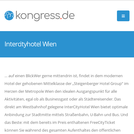
Intercityhotel Wien
… auf einen BlickWer gerne mittendrin ist, findet in dem modernen
Hotel der gehobenen Mittelklasse der „Steigenberger Hotel Group“ im
Herzen der Metropole Wien den idealen Ausgangspunkt für alle
Aktivitäten, egal ob als Businessgast oder als Städtereisender. Das
direkt am Westbahnhof gelegene InterCityHotel Wien bietet optimale
Anbindung zur Stadtmitte mittels Straßenbahn, U-Bahn und Bus. Und
das Beste: mit dem bereits im Preis enthaltenen FreeCityTicket
können Sie während des gesamten Aufenthaltes den öffentlichen