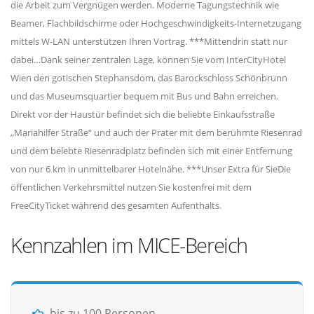
die Arbeit zum Vergnügen werden. Moderne Tagungstechnik wie
Beamer, Flachbildschirme oder Hochgeschwindigkeits-Internetzugang
mittels W-LAN unterstützen Ihren Vortrag. ***Mittendrin statt nur
dabei…Dank seiner zentralen Lage, können Sie vom InterCityHotel
Wien den gotischen Stephansdom, das Barockschloss Schönbrunn
und das Museumsquartier bequem mit Bus und Bahn erreichen.
Direkt vor der Haustür befindet sich die beliebte Einkaufsstraße
„Mariahilfer Straße“ und auch der Prater mit dem berühmte Riesenrad
und dem belebte Riesenradplatz befinden sich mit einer Entfernung
von nur 6 km in unmittelbarer Hotelnähe. ***Unser Extra für SieDie
öffentlichen Verkehrsmittel nutzen Sie kostenfrei mit dem
FreeCityTicket während des gesamten Aufenthalts.
Kennzahlen im MICE-Bereich
bis zu 100 Personen