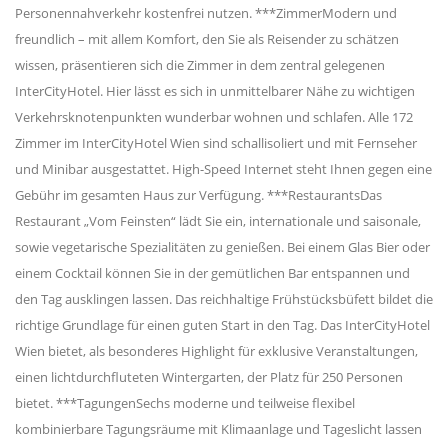
Personennahverkehr kostenfrei nutzen. ***ZimmerModern und
freundlich – mit allem Komfort, den Sie als Reisender zu schätzen
wissen, präsentieren sich die Zimmer in dem zentral gelegenen
InterCityHotel. Hier lässt es sich in unmittelbarer Nähe zu wichtigen
Verkehrsknotenpunkten wunderbar wohnen und schlafen. Alle 172
Zimmer im InterCityHotel Wien sind schallisoliert und mit Fernseher
und Minibar ausgestattet. High-Speed Internet steht Ihnen gegen eine
Gebühr im gesamten Haus zur Verfügung. ***RestaurantsDas
Restaurant „Vom Feinsten“ lädt Sie ein, internationale und saisonale,
sowie vegetarische Spezialitäten zu genießen. Bei einem Glas Bier oder
einem Cocktail können Sie in der gemütlichen Bar entspannen und
den Tag ausklingen lassen. Das reichhaltige Frühstücksbüfett bildet die
richtige Grundlage für einen guten Start in den Tag. Das InterCityHotel
Wien bietet, als besonderes Highlight für exklusive Veranstaltungen,
einen lichtdurchfluteten Wintergarten, der Platz für 250 Personen
bietet. ***TagungenSechs moderne und teilweise flexibel
kombinierbare Tagungsräume mit Klimaanlage und Tageslicht lassen