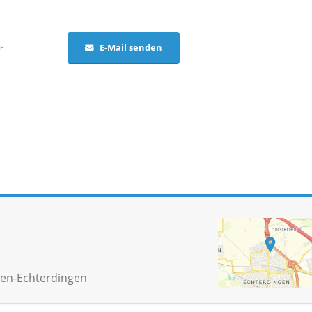
-
E-Mail senden
den-Echterdingen