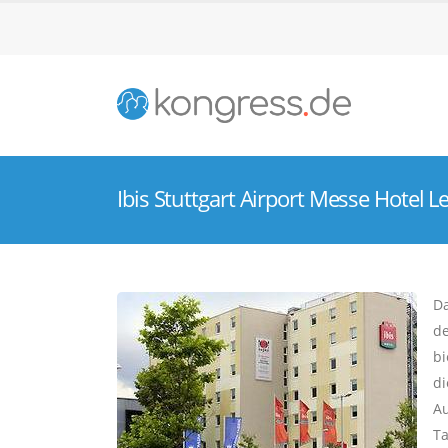
Ibis Stuttgart Airport Messe Hotel 
Da
de
bi
di
Au
Ta