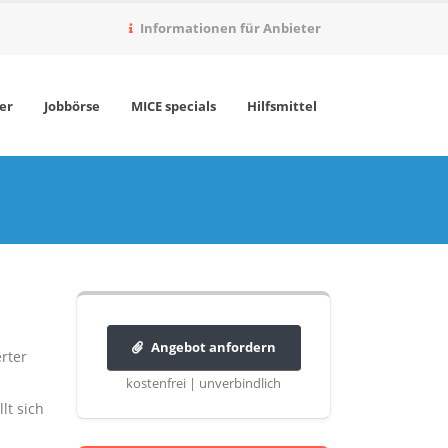
Informationen für Anbieter
er
Jobbörse
MICE specials
Hilfsmittel
Angebot anfordern
erter
kostenfrei | unverbindlich
lt sich