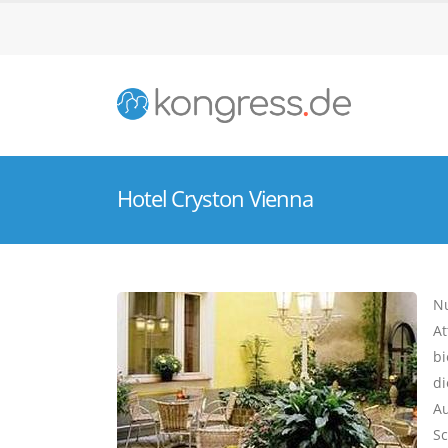
Hotel Cryston Vienna
Nu
At
bi
di
Au
Sc