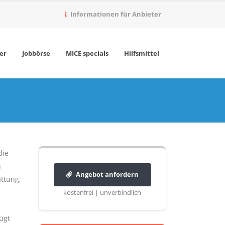
Informationen für Anbieter
er
Jobbörse
MICE specials
Hilfsmittel
die
u
Angebot anfordern
ttung,
kostenfrei | unverbindlich
ügt