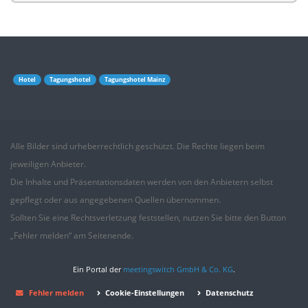
Hotel
Tagungshotel
Tagungshotel Mainz
Alle Bilder sind urheberrechtlich geschützt. Die Rechte liegen beim
jeweiligen Anbieter.
Die Inhalte und Präsentationsdaten werden von den Anbietern selbst
gepflegt oder aus angegebenen
Quellen
übernommen.
Sollten Sie eine Rechtsverletzung feststellen, nutzen Sie bitte den Button
„Fehler melden“ am Seitenende.
Ein Portal der
meetingswitch GmbH & Co. KG
.
Fehler melden
Cookie-Einstellungen
Datenschutz