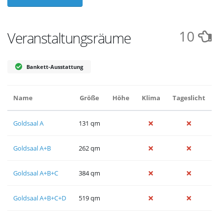
10
Veranstaltungsräume
Bankett-Ausstattung
Name
Größe
Höhe
Klima
Tageslicht
Goldsaal A
131 qm
Goldsaal A+B
262 qm
Goldsaal A+B+C
384 qm
Goldsaal A+B+C+D
519 qm