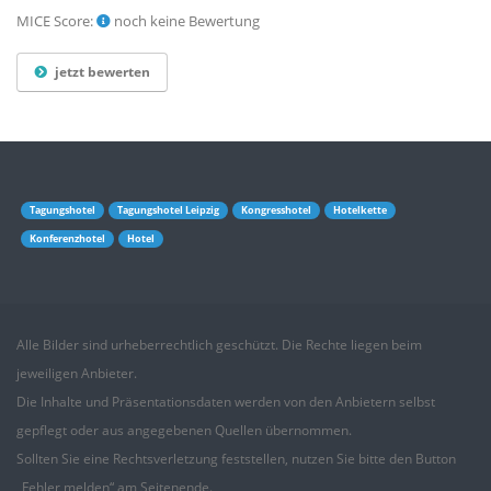
MICE Score:
noch keine Bewertung
jetzt bewerten
Tagungshotel
Tagungshotel Leipzig
Kongresshotel
Hotelkette
Konferenzhotel
Hotel
Alle Bilder sind urheberrechtlich geschützt. Die Rechte liegen beim
jeweiligen Anbieter.
Die Inhalte und Präsentationsdaten werden von den Anbietern selbst
gepflegt oder aus angegebenen
Quellen
übernommen.
Sollten Sie eine Rechtsverletzung feststellen, nutzen Sie bitte den Button
„Fehler melden“ am Seitenende.