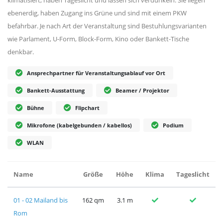
ebenerdig, haben Zugang ins Grüne und sind mit einem PKW
befahrbar. Je nach Art der Veranstaltung sind Bestuhlungsvarianten
wie Parlament, U-Form, Block-Form, Kino oder Bankett-Tische
denkbar.
Ansprechpartner für Veranstaltungsablauf vor Ort
Bankett-Ausstattung
Beamer / Projektor
Bühne
Flipchart
Mikrofone (kabelgebunden / kabellos)
Podium
WLAN
Name
Größe
Höhe
Klima
Tageslicht
01 - 02 Mailand bis
162 qm
3.1 m
Rom