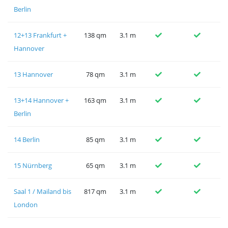
Berlin
12+13 Frankfurt +
138 qm
3.1 m
Hannover
13 Hannover
78 qm
3.1 m
13+14 Hannover +
163 qm
3.1 m
Berlin
14 Berlin
85 qm
3.1 m
15 Nürnberg
65 qm
3.1 m
Saal 1 / Mailand bis
817 qm
3.1 m
London