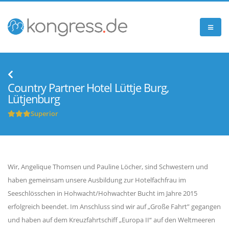
Country Partner Hotel Lüttje Burg,
Lütjenburg
Superior
Wir, Angelique Thomsen und Pauline Löcher, sind Schwestern und
haben gemeinsam unsere Ausbildung zur Hotelfachfrau im
Seeschlösschen in Hohwacht/Hohwachter Bucht im Jahre 2015
erfolgreich beendet. Im Anschluss sind wir auf „Große Fahrt” gegangen
und haben auf dem Kreuzfahrtschiff „Europa II“ auf den Weltmeeren