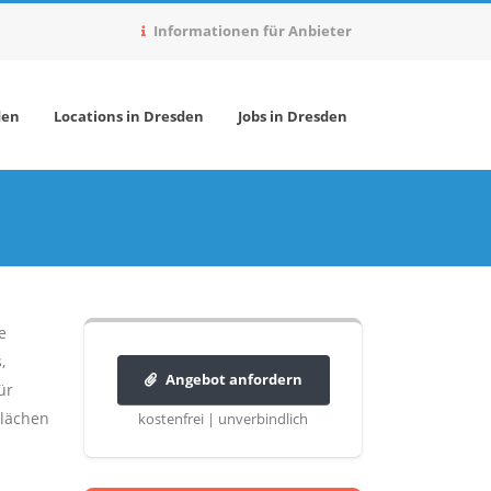
Informationen für Anbieter
den
Locations in Dresden
Jobs in Dresden
e
,
Angebot anfordern
ür
Flächen
kostenfrei | unverbindlich