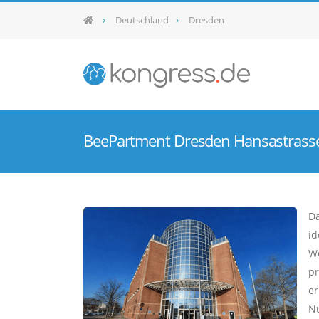
Deutschland
Dresden
BeePartment Dresden Hansastrass
Da
id
Wo
pr
er
Nu