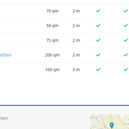
70 qm
2 m
50 qm
2 m
75 qm
2 m
Meißen
200 qm
2 m
100 qm
3 m
rken