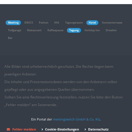
Meeting
DRSCS
Parken
IHG
Tagungsraum
Hotel
Sonnenterrasse
Tiefgarage
Restaurant
Kaffeepause
Tagung
Holiday Inn
Dresden
Bar
Alle Bilder sind urheberrechtlich geschützt. Die Rechte liegen beim
jeweiligen Anbieter.
Die Inhalte und Präsentationsdaten werden von den Anbietern selbst
gepflegt oder aus angegebenen
Quellen
übernommen.
Sollten Sie eine Rechtsverletzung feststellen, nutzen Sie bitte den Button
„Fehler melden“ am Seitenende.
Ein Portal der
meetingswitch GmbH & Co. KG
.
Fehler melden
Cookie-Einstellungen
Datenschutz