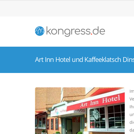
Art Inn Hotel und Kaffeeklatsch Din
Im
Ve
Ih
um
d
da