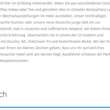
nd hier im Einklang miteinander. Wäen Sie aus verschiedenen Sor
ffee, Kakao oder Tee und genießen dies in stilvoller Atmosphäre L
in Wechselausstellungen im Hotel ausstellen. Unser reichhaltiges
emachte Kuchen oder unsere neue deutsche junge lädt ein zur
ditionell, mal in neuerem und raffiniertem Gewand. wir bieten Ihn
sche Erfahrung. Übernachten Sie in einem der 23 modern und
mit Dusche, WC, Flatscreen-TV und kostenfreiem WLAN. Mit der Fl
ir Ihnen ein kleines Zeichen geben, dass uns Ihr persönliches
raucher Hotel sehr am Herzen liegt. Autofahrer schätzen die Park
 Rezeptionszeiten:
ch