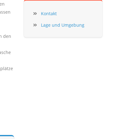
ten
assen
Kontakt
Lage und Umgebung
en den
asche
plätze