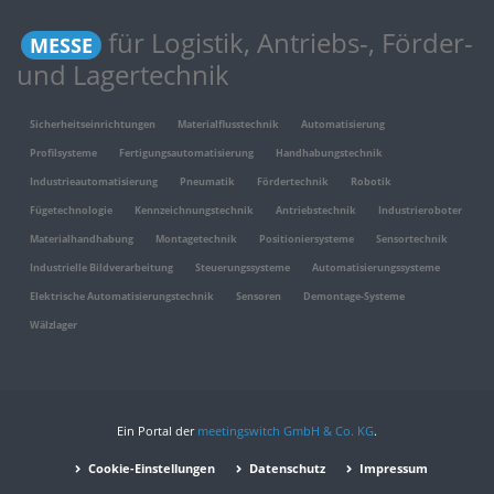
für Logistik, Antriebs-, Förder-
MESSE
und Lagertechnik
Sicherheitseinrichtungen
Materialflusstechnik
Automatisierung
Profilsysteme
Fertigungsautomatisierung
Handhabungstechnik
Industrieautomatisierung
Pneumatik
Fördertechnik
Robotik
Fügetechnologie
Kennzeichnungstechnik
Antriebstechnik
Industrieroboter
Materialhandhabung
Montagetechnik
Positioniersysteme
Sensortechnik
Industrielle Bildverarbeitung
Steuerungssysteme
Automatisierungssysteme
Elektrische Automatisierungstechnik
Sensoren
Demontage-Systeme
Wälzlager
Ein Portal der
meetingswitch GmbH & Co. KG
.
Cookie-Einstellungen
Datenschutz
Impressum