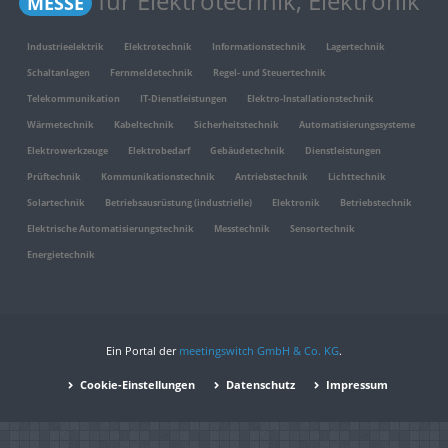
für Elektrotechnik, Elektronik
MESSE
Industrieelektrik
Elektrotechnik
Informationstechnik
Lagertechnik
Schaltanlagen
Fernmeldetechnik
Regel- und Steuertechnik
Telekommunikation
IT-Dienstleistungen
Elektro-Installationstechnik
Wärmetechnik
Kabeltechnik
Sicherheitstechnik
Automatisierungssysteme
Elektrowerkzeuge
Elektrobedarf
Gebäudetechnik
Dienstleistungen
Prüftechnik
Kommunikationstechnik
Antriebstechnik
Lichttechnik
Solartechnik
Betriebsausrüstung (industrielle)
Elektronik
Betriebstechnik
Elektrische Automatisierungstechnik
Messtechnik
Sensortechnik
Energietechnik
Ein Portal der
meetingswitch GmbH & Co. KG
.
Cookie-Einstellungen
Datenschutz
Impressum