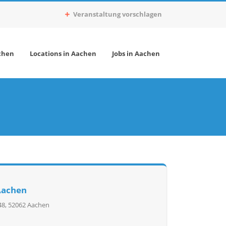
Veranstaltung vorschlagen
chen
Locations in Aachen
Jobs in Aachen
Aachen
8, 52062 Aachen