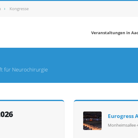
n
Kongresse
Veranstaltungen in Aa
t für Neurochirurgie
2026
Eurogress 
Monheimsallee 4