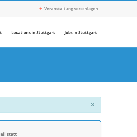
Veranstaltung vorschlagen
t
Locations in Stuttgart
Jobs in Stuttgart
×
ell statt