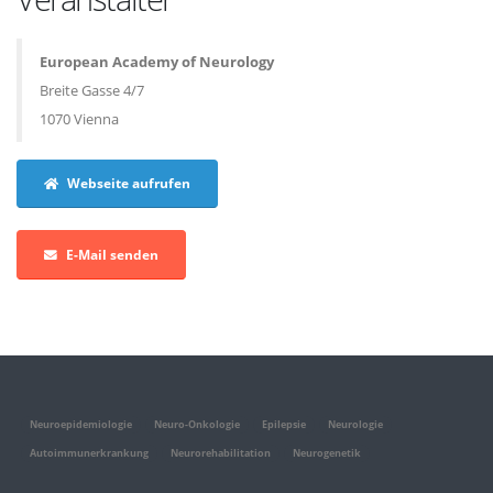
European Academy of Neurology
Breite Gasse 4/7
1070 Vienna
Webseite aufrufen
E-Mail senden
Neuroepidemiologie
Neuro-Onkologie
Epilepsie
Neurologie
Autoimmunerkrankung
Neurorehabilitation
Neurogenetik