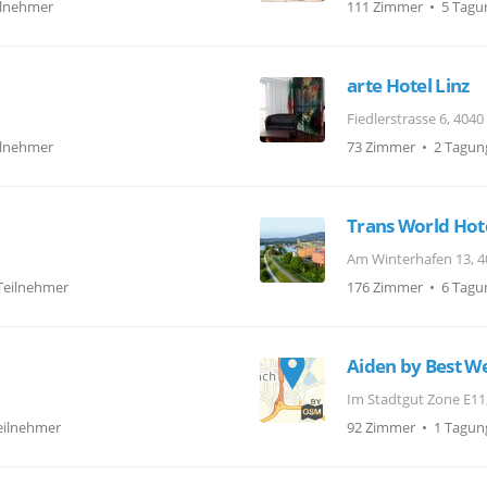
ilnehmer
111 Zimmer • 5 Tagu
arte Hotel Linz
Fiedlerstrasse 6, 4040
ilnehmer
73 Zimmer • 2 Tagun
Trans World Hot
Am Winterhafen 13, 4
Teilnehmer
176 Zimmer • 6 Tagu
Aiden by Best We
Im Stadtgut Zone E11,
eilnehmer
92 Zimmer • 1 Tagun