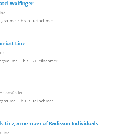
Hotel Wolfinger
inz
gsräume • bis 20 Teilnehmer
riott Linz
inz
ngsräume • bis 350 Teilnehmer
52 Ansfelden
gsräume • bis 25 Teilnehmer
rk Linz, a member of Radisson Individuals
 Linz