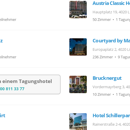
Austria Classic 
Hauptplatz 19, 4020 L
eilnehmer
50 Zimmer • 1 Tagun
nz
Courtyard by Mar
Europaplatz 2, 4020 L
eilnehmer
236 Zimmer • 9 Tagu
Brucknergut
ch einem Tagungshotel
Vordermayrberg 3, 40
00 811 33 77
10 Zimmer • 1 Tagun
irt
Hotel Schillerpa
Rainerstraße 2-4, 4020