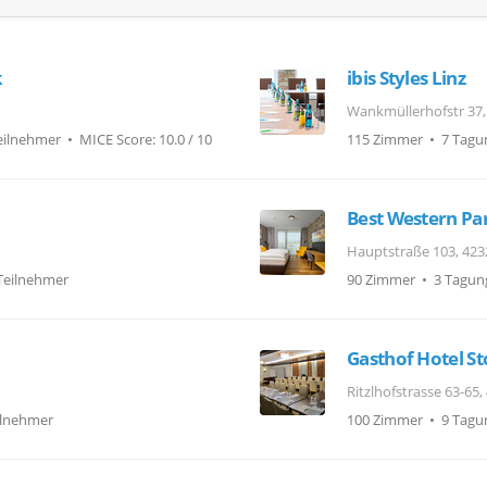
k
ibis Styles Linz
Wankmüllerhofstr 37,
ilnehmer • MICE Score: 10.0 / 10
115 Zimmer • 7 Tagu
Best Western Pa
Hauptstraße 103, 423
Teilnehmer
90 Zimmer • 3 Tagun
Gasthof Hotel S
Ritzlhofstrasse 63-65
ilnehmer
100 Zimmer • 9 Tagu