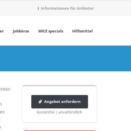
Informationen für Anbieter
er
Jobbörse
MICE specials
Hilfsmittel
mitten
Angebot anfordern
ch
men
kostenfrei | unverbindlich
:
m