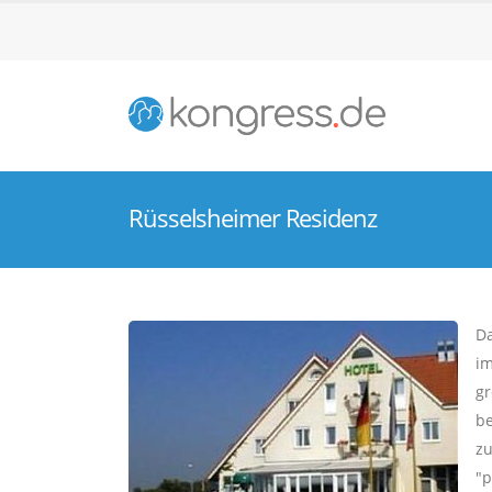
Rüsselsheimer Residenz
Da
im
gr
be
zu
"p