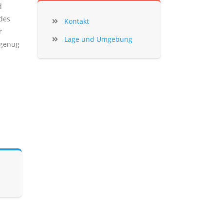
d
des
Kontakt
r
Lage und Umgebung
 genug