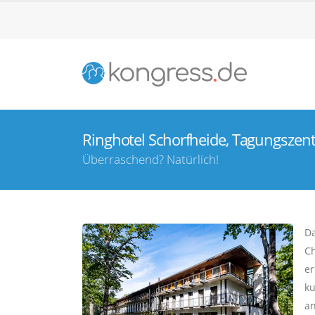
Ringhotel Schorfheide, Tagungszent
Überraschend? Natürlich!
Da
Ch
er
ku
an