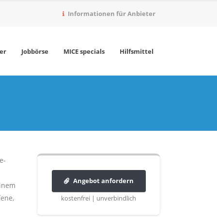
Informationen für Anbieter
er
Jobbörse
MICE specials
Hilfsmittel
e-
Angebot anfordern
einem
fene,
kostenfrei | unverbindlich