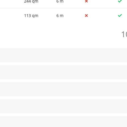
244 qm
6 m
113 qm
6 m
1