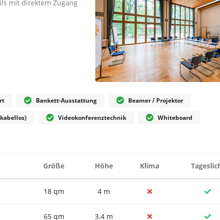
ils mit direktem Zugang
rt
Bankett-Ausstattung
Beamer / Projektor
kabellos)
Videokonferenztechnik
Whiteboard
Größe
Höhe
Klima
Tageslic
18 qm
4 m
65 qm
3.4 m