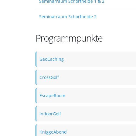
Seminarraum Schorfheide 1 & 2
Seminarraum Schorfheide 2
Programmpunkte
GeoCaching
CrossGolf
EscapeRoom
IndoorGolf
KniggeAbend