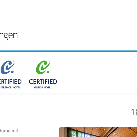
ungen
1
äume mit