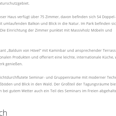
turschutzgebiet.
ser Haus verfügt über 75 Zimmer, davon befinden sich 54 Doppel-
 umlaufenden Balkon und Blick in die Natur. Im Park befinden sic
 Die Einrichtung der Zimmer punktet mit Massivholz Möbeln und
rant „Balduin von Hövel“ mit Kaminbar und ansprechender Terrass
nalen Produkten und offeriert eine leichte, internationale Küche,
erk genießen.
, lichtdurchflutete Seminar- und Gruppenräume mit moderner Techn
böden und Blick in den Wald. Der Großteil der Tagungsräume bie
n bei gutem Wetter auch ein Teil des Seminars im Freien abgehalt
ch