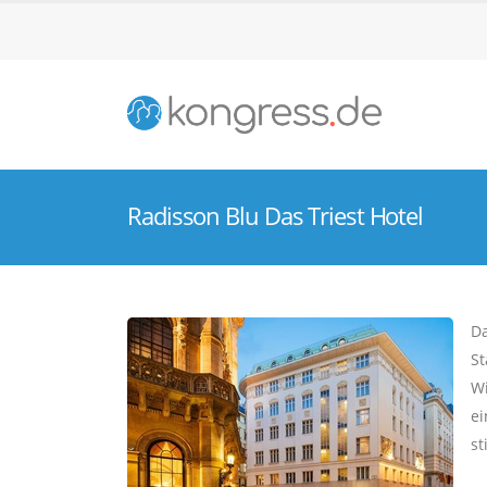
Radisson Blu Das Triest Hotel
Da
St
Wi
ei
st