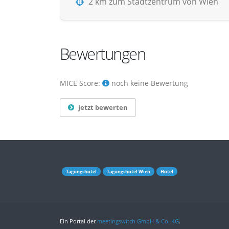
2 km zum Stadtzentrum von Wien
Bewertungen
MICE Score:
noch keine Bewertung
jetzt bewerten
Tagungshotel
Tagungshotel Wien
Hotel
Ein Portal der
meetingswitch GmbH & Co. KG
.