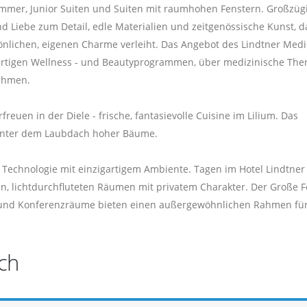
mmer, Junior Suiten und Suiten mit raumhohen Fenstern. Großzügi
d Liebe zum Detail, edle Materialien und zeitgenössische Kunst, da
önlichen, eigenen Charme verleiht. Das Angebot des Lindtner Medi
wertigen Wellness - und Beautyprogrammen, über medizinische The
ahmen.
euen in der Diele - frische, fantasievolle Cuisine im Lilium. Das
n unter dem Laubdach hoher Bäume.
 Technologie mit einzigartigem Ambiente. Tagen im Hotel Lindtner
en, lichtdurchfluteten Räumen mit privatem Charakter. Der Große F
t- und Konferenzräume bieten einen außergewöhnlichen Rahmen fü
ch