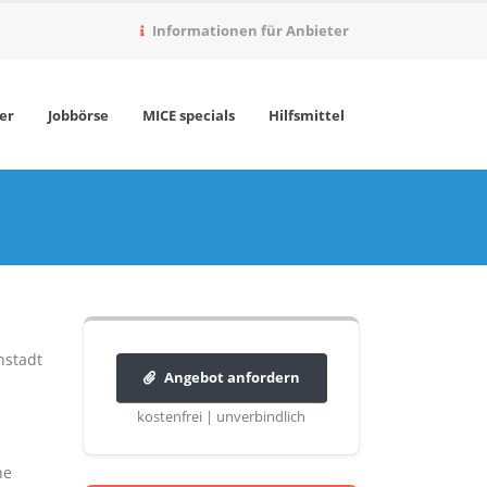
Informationen für Anbieter
er
Jobbörse
MICE specials
Hilfsmittel
nstadt
Angebot anfordern
kostenfrei | unverbindlich
he