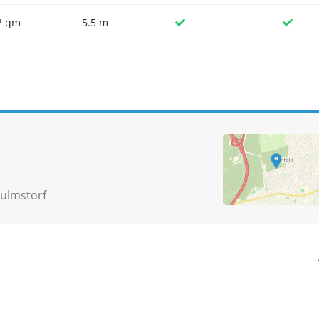
2 qm
5.5 m
ulmstorf