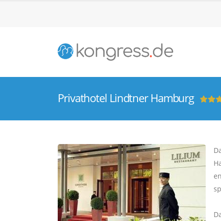
Privathotel Lindtner Hamburg
Da
Ha
en
sp
Da