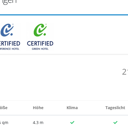
2
öße
Höhe
Klima
Tageslicht
6 qm
4.3 m