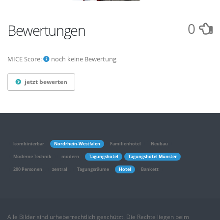
0
Bewertungen
MICE Score:
noch keine Bewertung
jetzt bewerten
kombinierbar
Nordrhein-Westfalen
Familienhotel
Neubau
Moderne Technik
modern
Tagungshotel
Tagungshotel Münster
200 Personen
zentral
Tagungsräume
Hotel
Bankett
Alle Bilder sind urheberrechtlich geschützt. Die Rechte liegen beim