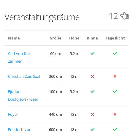
12
Veranstaltungsräume
Name
Größe
Höhe
Klima
Tageslicht
Carl-von-Ibell-
60 qm
5.2 m
Zimmer
Christian-Zais-Saal
360 qm
12 m
Fjodor-
100 qm
5.2 m
Dostojewski-Saal
Foyer
440 qm
13 m
Friedrich-von-
600 qm
18 m