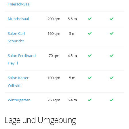
Thiersch-Saal
Muschelsaal
200 qm
5.5 m
Salon Carl
160 qm
5 m
Schuricht
Salon Ferdinand
70 qm
4.5 m
Hey´l
Salon Kaiser
100 qm
5 m
Wilhelm
Wintergarten
260 qm
5.4 m
Lage und Umgebung