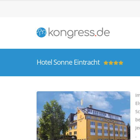
Hotel Sonne Eintracht
Im
El
Sc
be
Je
.