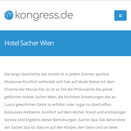
Hotel Sacher Wien
Die lange Geschichte des Hotels ist in jedem Zimmer spürbar.
Moderner Komfort verbindet sich hier auf ideale Weise mit dem
Charme der Monarchie. Es ist es Teil der Philosophie des privat
geführten Hotels Sacher Wien, die höchsten Erwartungen der an
Luxus gewöhnten Gäste zu erfüllen oder sogar zu übertreffen.
Exklusives Ambiente, Komfort auf dem letzten Stand und erstklassiger
Service sind Ergebnis dieser Bemühungen. Sacher Spa: Das Besondere
am Sacher Spa ist, dass es auf den Körper, den Geist und sie Seele